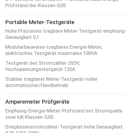
Prüfstand der Klassen-0,05
TRETEN
Portable Meter-Testgeräte
SIE
Hohe Präzisions-tragbare Meter-Testgerät-einphasig-
MIT
Genauigkeit 0,1
UNS
Modularbauweise-tragbares Energie-Meter,
IN
elektrisches Testgerät maximales 100VA
VERBINDUNG
Testgerät des Stromzähler-265V,
Hochspannungstestgerät 120A
Stabiler tragbarer Meter-Testgerät-voller
FORDERN
automatischer/Handbetrieb
SIE
EIN
Amperemeter Prüfgeräte
Einphasig-Energie-Meter-Prüfstand mit Stromquelle
ZITAT
zwei IuK-Klassen-0,05
Dreiphasenstromzähler-Testgerät-hohe Genauigkeit
SITEMAP
0,05 120A 300V