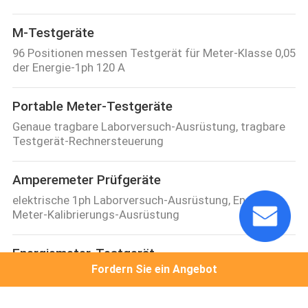
M-Testgeräte
96 Positionen messen Testgerät für Meter-Klasse 0,05
der Energie-1ph 120 A
Portable Meter-Testgeräte
Genaue tragbare Laborversuch-Ausrüstung, tragbare
Testgerät-Rechnersteuerung
Amperemeter Prüfgeräte
elektrische 1ph Laborversuch-Ausrüstung, Energie-
Meter-Kalibrierungs-Ausrüstung
Energiemeter-Testgerät
Fordern Sie ein Angebot
Hochspannungstest 10kv und Maß-Ausrüstung, Meter-
Prüfstand der hohen Qualität für Ringleitungs-Einheit