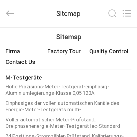
Kingrise
Enterprises
Co.,
Sitemap
Ltd..
All
Rights
Reserved.
HEIM
Sitemap
PRODUKTE
Firma
Factory Tour
Quality Control
Contact Us
ÜBER
M-Testgeräte
UNS
Hohe Präzisions-Meter-Testgerät-einphasig-
Aluminiumlegierungs-Klasse 0,05 120A
FABRIK-
Einphasiges der vollen automatischen Kanäle des
Energie-Meter-Testgeräts multi-
AUSFLUG
Voller automatischer Meter-Prüfstand,
Dreiphasenenergie-Meter-Testgerät Iec-Standard
QUALITÄTSKONTROLLE
24 Positions-Stromzähler-Prüfstand, Kalibrierungs-