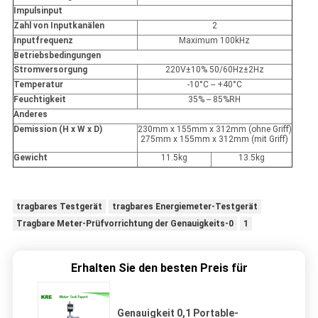
Impulsinput
Zahl von Inputkanälen
2
Inputfrequenz
Maximum 100kHz
Betriebsbedingungen
Stromversorgung
220V±10% 50/60Hz±2Hz
Temperatur
-10°C -- +40°C
Feuchtigkeit
35% -- 85%RH
Anderes
Demission (H x W x D)
230mm x 155mm x 312mm (ohne Griff)
275mm x 155mm x 312mm (mit Griff)
Gewicht
11.5kg
13.5kg
tragbares Testgerät
tragbares Energiemeter-Testgerät
Tragbare Meter-Prüfvorrichtung der Genauigkeits-0
1
Erhalten Sie den besten Preis für
Genauigkeit 0,1 Portable-