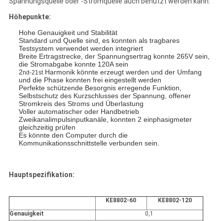
Spannungsquelle oder -Stromquelle auch benutzt werden kann.
Höhepunkte:
Hohe Genauigkeit und Stabilität
Standard und Quelle sind, es konnten als tragbares
Testsystem verwendet werden integriert
Breite Ertragstrecke, der Spannungsertrag konnte 265V sein,
die Stromabgabe konnte 120A sein
2
Harmonik könnte erzeugt werden und der Umfang
nd-21st
und die Phase konnten frei eingestellt werden
Perfekte schützende Besorgnis erregende Funktion,
Selbstschutz des Kurzschlusses der Spannung, offener
Stromkreis des Stroms und Überlastung
Voller automatischer oder Handbetrieb
Zweikanalimpulsinputkanäle, konnten 2 einphasigmeter
gleichzeitig prüfen
Es könnte den Computer durch die
Kommunikationsschnittstelle verbunden sein.
Hauptspezifikation:
KE8802-60
KE8802-120
Genauigkeit
0,1