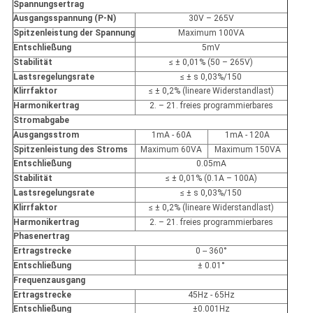
Spannungsertrag
Ausgangsspannung (P-N)
30V – 265V
Spitzenleistung der Spannung
Maximum 100VA
Entschließung
5mV
Stabilität
≤ ± 0,01% (50 – 265V)
Lastsregelungsrate
≤ ± s 0,03%/150
Klirrfaktor
≤ ± 0,2% (lineare Widerstandlast)
Harmonikertrag
2. – 21. freies programmierbares
Stromabgabe
Ausgangsstrom
1mA - 60A
1mA - 120A
Spitzenleistung des Stroms
Maximum 60VA
Maximum 150VA
Entschließung
0.05mA
Stabilität
≤ ± 0,01% (0.1A – 100A)
Lastsregelungsrate
≤ ± s 0,03%/150
Klirrfaktor
≤ ± 0,2% (lineare Widerstandlast)
Harmonikertrag
2. – 21. freies programmierbares
Phasenertrag
Ertragstrecke
0 -- 360°
Entschließung
± 0.01°
Frequenzausgang
Ertragstrecke
45Hz - 65Hz
Entschließung
±0.001Hz