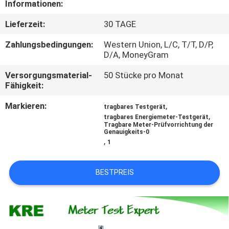
Informationen:
TRETEN
Lieferzeit:
30 TAGE
SIE
Zahlungsbedingungen:
Western Union, L/C, T/T, D/P,
MIT
D/A, MoneyGram
UNS
Versorgungsmaterial-
50 Stücke pro Monat
Fähigkeit:
IN
Markieren:
,
VERBINDUNG
tragbares Testgerät
,
tragbares Energiemeter-Testgerät
Tragbare Meter-Prüfvorrichtung der
Genauigkeits-0
FORDERN
,
1
SIE
BESTPREIS
EIN
ZITAT
SITEMAP