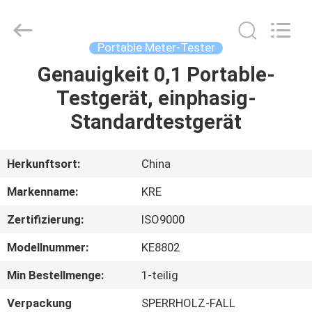
Kingrise
Enterprises
Co.,
Ltd..
All
Portable Meter-Tester
Rights
Reserved.
Genauigkeit 0,1 Portable-
HEIM
Testgerät, einphasig-
PRODUKTE
Standardtestgerät
ÜBER
Herkunftsort:
China
UNS
Markenname:
KRE
Zertifizierung:
ISO9000
FABRIK-
Modellnummer:
KE8802
AUSFLUG
Min Bestellmenge:
1-teilig
QUALITÄTSKONTROLLE
Verpackung
SPERRHOLZ-FALL