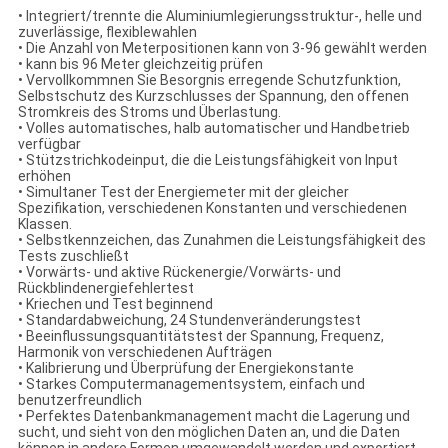
• Integriert/trennte die Aluminiumlegierungsstruktur-, helle und
zuverlässige, flexiblewahlen
• Die Anzahl von Meterpositionen kann von 3-96 gewählt werden
• kann bis 96 Meter gleichzeitig prüfen
• Vervollkommnen Sie Besorgnis erregende Schutzfunktion,
Selbstschutz des Kurzschlusses der Spannung, den offenen
Stromkreis des Stroms und Überlastung.
• Volles automatisches, halb automatischer und Handbetrieb
verfügbar
• Stützstrichkodeinput, die die Leistungsfähigkeit von Input
erhöhen
• Simultaner Test der Energiemeter mit der gleicher
Spezifikation, verschiedenen Konstanten und verschiedenen
Klassen.
• Selbstkennzeichen, das Zunahmen die Leistungsfähigkeit des
Tests zuschließt
• Vorwärts- und aktive Rückenergie/Vorwärts- und
Rückblindenergiefehlertest
• Kriechen und Test beginnend
• Standardabweichung, 24 Stundenveränderungstest
• Beeinflussungsquantitätstest der Spannung, Frequenz,
Harmonik von verschiedenen Aufträgen
• Kalibrierung und Überprüfung der Energiekonstante
• Starkes Computermanagementsystem, einfach und
benutzerfreundlich
• Perfektes Datenbankmanagement macht die Lagerung und
sucht, und sieht von den möglichen Daten an, und die Daten