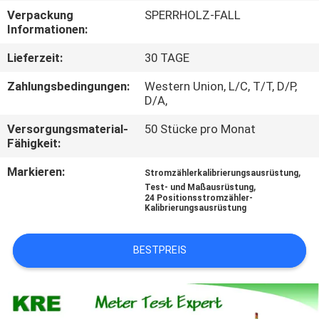
Verpackung
SPERRHOLZ-FALL
TRETEN
Informationen:
SIE
Lieferzeit:
30 TAGE
MIT
Zahlungsbedingungen:
Western Union, L/C, T/T, D/P,
UNS
D/A,
IN
Versorgungsmaterial-
50 Stücke pro Monat
Fähigkeit:
VERBINDUNG
Markieren:
,
Stromzählerkalibrierungsausrüstung
,
Test- und Maßausrüstung
FORDERN
24 Positionsstromzähler-
Kalibrierungsausrüstung
SIE
EIN
BESTPREIS
ZITAT
SITEMAP