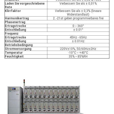
Laden Sie vorgeschriebene
Verbessern Sie als ± 0,01%
Rate
Klirrfaktor
Verbessern Sie als ± 0,3% (lineare
Widerstandlast)
Harmonikertrag
2. -21st geben programmierbares frei
Phasenertrag
Ertragstrecke
0 -- 360°
Entschließung
± 0.01°
Frequenz
Ertragstrecke
45Hz - 65Hz
Entschließung
± 0.01Hz
Betriebsbedingung
Stromversorgung
220V±10%, 50/60Hz±2Hz
Temperatur
-10°C -- +40°C
Feuchtigkeit
35% -- 85%RH