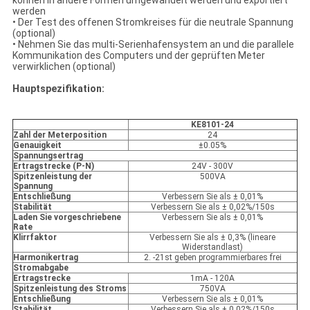
können in andere Formen umgewandelt werden und exportiert
werden
• Der Test des offenen Stromkreises für die neutrale Spannung
(optional)
• Nehmen Sie das multi-Serienhafensystem an und die parallele
Kommunikation des Computers und der geprüften Meter
verwirklichen (optional)
Hauptspezifikation:
KE8101-24
Zahl der Meterposition
24
Genauigkeit
±0.05%
Spannungsertrag
Ertragstrecke (P-N)
24V - 300V
Spitzenleistung der
500VA
Spannung
Entschließung
Verbessern Sie als ± 0,01%
Stabilität
Verbessern Sie als ± 0,02%/150s
Laden Sie vorgeschriebene
Verbessern Sie als ± 0,01%
Rate
Klirrfaktor
Verbessern Sie als ± 0,3% (lineare
Widerstandlast)
Harmonikertrag
2. -21st geben programmierbares frei
Stromabgabe
Ertragstrecke
1mA - 120A
Spitzenleistung des Stroms
750VA
Entschließung
Verbessern Sie als ± 0,01%
Stabilität
Verbessern Sie als ± 0,02%/150s