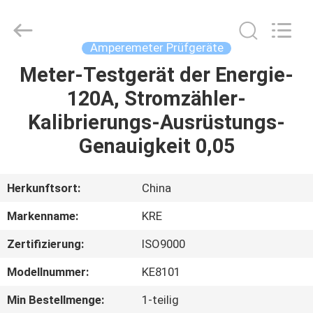
Kingrise
Enterprises
Co.,
Ltd..
All
Amperemeter Prüfgeräte
Rights
Reserved.
Meter-Testgerät der Energie-
HEIM
120A, Stromzähler-
PRODUKTE
Kalibrierungs-Ausrüstungs-
Genauigkeit 0,05
ÜBER
UNS
Herkunftsort:
China
Markenname:
KRE
FABRIK-
Zertifizierung:
ISO9000
AUSFLUG
Modellnummer:
KE8101
QUALITÄTSKONTROLLE
Min Bestellmenge:
1-teilig