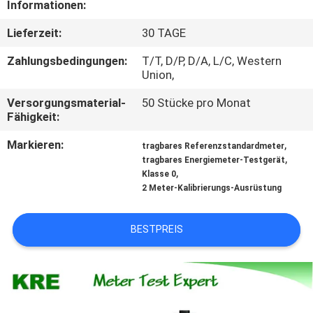
Informationen:
TRETEN
Lieferzeit:
30 TAGE
SIE
Zahlungsbedingungen:
T/T, D/P, D/A, L/C, Western
MIT
Union,
UNS
Versorgungsmaterial-
50 Stücke pro Monat
Fähigkeit:
IN
Markieren:
,
VERBINDUNG
tragbares Referenzstandardmeter
,
tragbares Energiemeter-Testgerät
,
Klasse 0
2 Meter-Kalibrierungs-Ausrüstung
FORDERN
SIE
BESTPREIS
EIN
ZITAT
SITEMAP