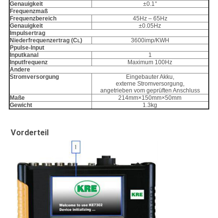
Genauigkeit
±0.1°
Frequenzmaß
Frequenzbereich
45Hz – 65Hz
Genauigkeit
±0.05Hz
Impulsertrag
Niederfrequenzertrag (C
)
3600imp/KWH
L
Ppulse-Input
Inputkanal
1
Inputfrequenz
Maximum 100Hz
Andere
Stromversorgung
Eingebauter Akku,
externe Stromversorgung,
angetrieben vom geprüften Anschluss
Maße
214mm×150mm×50mm
Gewicht
1.3kg
Vorderteil