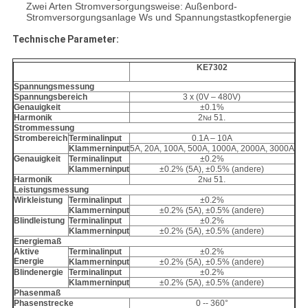
Zwei Arten Stromversorgungsweise: Außenbord-
Stromversorgungsanlage Ws und Spannungstastkopfenergie
Technische Parameter:
KE7302
Spannungsmessung
Spannungsbereich
3 x (0V – 480V)
Genauigkeit
±0.1%
Harmonik
2
51.
Nd
Strommessung
Strombereich
Terminalinput
0.1A – 10A
Klammerninput
5A, 20A, 100A, 500A, 1000A, 2000A, 3000A
Genauigkeit
Terminalinput
±0.2%
Klammerninput
±0.2% (5A), ±0.5% (andere)
Harmonik
2
51.
Nd
Leistungsmessung
Wirkleistung
Terminalinput
±0.2%
Klammerninput
±0.2% (5A), ±0.5% (andere)
Blindleistung
Terminalinput
±0.2%
Klammerninput
±0.2% (5A), ±0.5% (andere)
Energiemaß
Aktive
Terminalinput
±0.2%
Energie
Klammerninput
±0.2% (5A), ±0.5% (andere)
Blindenergie
Terminalinput
±0.2%
Klammerninput
±0.2% (5A), ±0.5% (andere)
Phasenmaß
Phasenstrecke
0 -- 360°