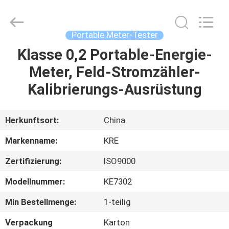
Kingrise
Enterprises
Co.,
Ltd..
All
Portable Meter-Tester
Rights
Reserved.
Klasse 0,2 Portable-Energie-
HEIM
Meter, Feld-Stromzähler-
PRODUKTE
Kalibrierungs-Ausrüstung
ÜBER
Herkunftsort:
China
UNS
Markenname:
KRE
Zertifizierung:
ISO9000
FABRIK-
Modellnummer:
KE7302
AUSFLUG
Min Bestellmenge:
1-teilig
QUALITÄTSKONTROLLE
Verpackung
Karton