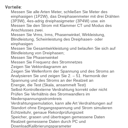
Vorteile:
Messen Sie alle Arten Meter, schließen Sie Meter des
einphasigen (1P2W), das Dreiphasenmeter mit drei Drähten
(3P3W), 4es-adrig dreiphasigmeter (3P4W) usw. ein
Messen Sie den Strom mit Klammer CT und Modus des
Anschlusses zwei.
Messen Sie Vrms, Irms, Phasenwinkel, Wirkleistung,
Blindleistung, Scheinleistung des Dreiphasen- oder
einphasigen
Messen Sie Gesamtwirkleistung und belaufen Sie sich auf
Blindleistung von Dreiphasen;
Messen Sie Phasenwinkel
Messen Sie Frequenz des Stromnetzes
Zeigen Sie Vektordiagramm an
Zeigen Sie Wellenform der Spannung und des Stroms an
Analysieren Sie und zeigen Sie 2. – 51. Harmonik der
Spannung und des Stroms an der Realzeit an
Energie, die Test (Skala, ansammelt Test)
Selbst-Kontrollexterne Verdrahtung korrekt oder nicht
Prüfen Sie Verhältnis des Stromwandlers im
Niederspannungsstromkreis
Verdrahtungsemulation, kann alle Art Verdrahtungen auf
Standort ohne Eingangsspannung und Strom simulieren
Echtzeituhr, genaue Rekordprüfungszeit
Speicher, grasen und übertragen gemessene Daten
Realzeit gemessene Daten durch PC und
DownloadKalibrierungsparameter