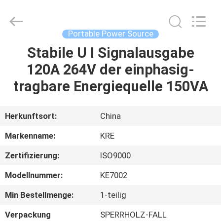
Kingrise
Enterprises
Co.,
Ltd..
All
Portable Power Source
Rights
Reserved.
Stabile U I Signalausgabe
HEIM
120A 264V der einphasig-
PRODUKTE
tragbare Energiequelle 150VA
ÜBER
Herkunftsort:
China
UNS
Markenname:
KRE
Zertifizierung:
ISO9000
FABRIK-
Modellnummer:
KE7002
AUSFLUG
Min Bestellmenge:
1-teilig
QUALITÄTSKONTROLLE
Verpackung
SPERRHOLZ-FALL