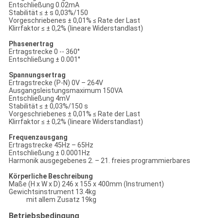
Entschließung 0.02mA
Stabilität ≤ ± s 0,03%/150
Vorgeschriebenes ± 0,01% ≤ Rate der Last
Klirrfaktor ≤ ± 0,2% (lineare Widerstandlast)
Phasenertrag
Ertragstrecke 0 -- 360°
Entschließung ± 0.001°
Spannungsertrag
Ertragstrecke (P-N) 0V – 264V
Ausgangsleistungsmaximum 150VA
Entschließung 4mV
Stabilität ≤ ± 0,03%/150 s
Vorgeschriebenes ± 0,01% ≤ Rate der Last
Klirrfaktor ≤ ± 0,2% (lineare Widerstandlast)
Frequenzausgang
Ertragstrecke 45Hz – 65Hz
Entschließung ± 0.0001Hz
Harmonik ausgegebenes 2. – 21. freies programmierbares
Körperliche Beschreibung
Maße (H x W x D) 246 x 155 x 400mm (Instrument)
Gewichtsinstrument 13.4kg
mit allem Zusatz 19kg
Betriebsbedingung