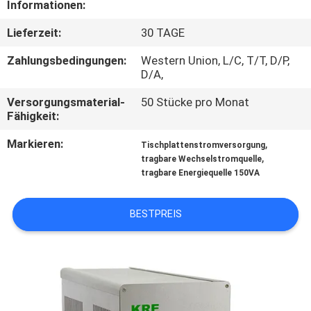
Informationen:
TRETEN
Lieferzeit:
30 TAGE
SIE
Zahlungsbedingungen:
Western Union, L/C, T/T, D/P,
MIT
D/A,
UNS
Versorgungsmaterial-
50 Stücke pro Monat
Fähigkeit:
IN
Markieren:
,
VERBINDUNG
Tischplattenstromversorgung
,
tragbare Wechselstromquelle
tragbare Energiequelle 150VA
FORDERN
SIE
BESTPREIS
EIN
ZITAT
SITEMAP