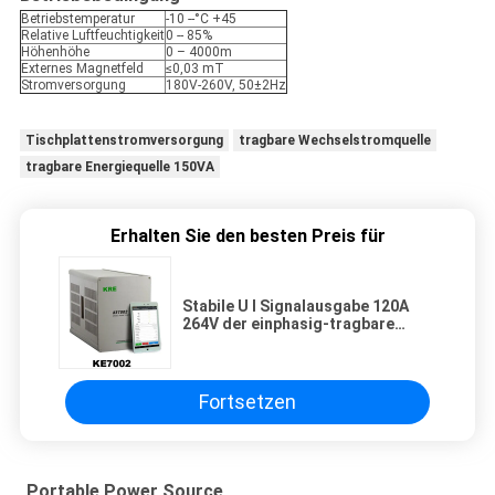
Betriebstemperatur
-10 --°C +45
Relative Luftfeuchtigkeit
0 -- 85%
Höhenhöhe
0 – 4000m
Externes Magnetfeld
≤0,03 mT
Stromversorgung
180V-260V, 50±2Hz
Tischplattenstromversorgung
tragbare Wechselstromquelle
tragbare Energiequelle 150VA
Erhalten Sie den besten Preis für
Stabile U I Signalausgabe 120A
264V der einphasig-tragbare
Energiequelle 150VA
Fortsetzen
Portable Power Source