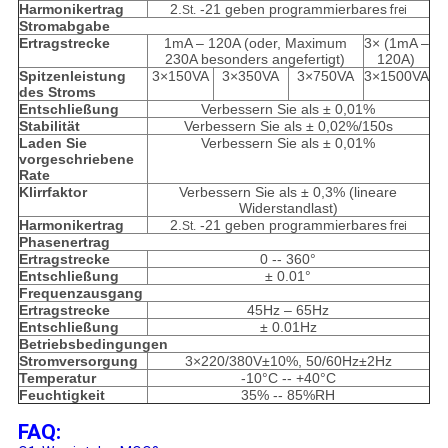
Harmonikertrag
2.
-21 geben programmierbares
St.
frei
Stromabgabe
Ertragstrecke
1mA – 120A (oder, Maximum
3× (1mA –
230A besonders angefertigt)
120A)
Spitzenleistung
3×150VA
3×350VA
3×750VA
3×1500VA
des Stroms
Entschließung
Verbessern Sie als ± 0,01%
Stabilität
Verbessern Sie als ± 0,02%/150s
Laden Sie
Verbessern Sie als ± 0,01%
vorgeschriebene
Rate
Klirrfaktor
Verbessern Sie als ± 0,3% (lineare
Widerstandlast)
Harmonikertrag
2.
-21 geben programmierbares
St.
frei
Phasenertrag
Ertragstrecke
0 -- 360°
Entschließung
± 0.01°
Frequenzausgang
Ertragstrecke
45Hz – 65Hz
Entschließung
± 0.01Hz
Betriebsbedingungen
Stromversorgung
3×220/380V±10%, 50/60Hz±2Hz
Temperatur
-10°C -- +40°C
Feuchtigkeit
35% -- 85%RH
FAQ: