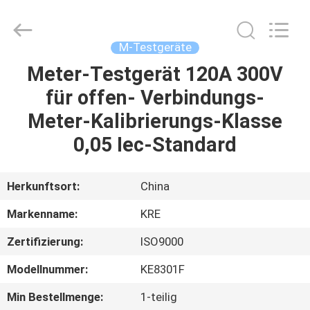
Kingrise
Enterprises
Co.,
Ltd..
All
M-Testgeräte
Rights
Reserved.
Meter-Testgerät 120A 300V
HEIM
für offen- Verbindungs-
PRODUKTE
Meter-Kalibrierungs-Klasse
0,05 Iec-Standard
ÜBER
UNS
Herkunftsort:
China
Markenname:
KRE
FABRIK-
Zertifizierung:
ISO9000
AUSFLUG
Modellnummer:
KE8301F
QUALITÄTSKONTROLLE
Min Bestellmenge:
1-teilig