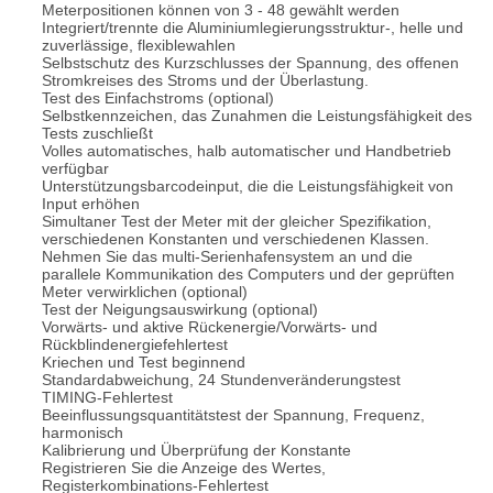
Meterpositionen können von 3 - 48 gewählt werden
Integriert/trennte die Aluminiumlegierungsstruktur-, helle und
zuverlässige, flexiblewahlen
Selbstschutz des Kurzschlusses der Spannung, des offenen
Stromkreises des Stroms und der Überlastung.
Test des Einfachstroms (optional)
Selbstkennzeichen, das Zunahmen die Leistungsfähigkeit des
Tests zuschließt
Volles automatisches, halb automatischer und Handbetrieb
verfügbar
Unterstützungsbarcodeinput, die die Leistungsfähigkeit von
Input erhöhen
Simultaner Test der Meter mit der gleicher Spezifikation,
verschiedenen Konstanten und verschiedenen Klassen.
Nehmen Sie das multi-Serienhafensystem an und die
parallele Kommunikation des Computers und der geprüften
Meter verwirklichen (optional)
Test der Neigungsauswirkung (optional)
Vorwärts- und aktive Rückenergie/Vorwärts- und
Rückblindenergiefehlertest
Kriechen und Test beginnend
Standardabweichung, 24 Stundenveränderungstest
TIMING-Fehlertest
Beeinflussungsquantitätstest der Spannung, Frequenz,
harmonisch
Kalibrierung und Überprüfung der Konstante
Registrieren Sie die Anzeige des Wertes,
Registerkombinations-Fehlertest