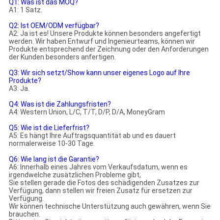
Q1: Was ist das MOQ?
A1: 1 Satz.
Q2: Ist OEM/ODM verfügbar?
A2: Ja ist es! Unsere Produkte können besonders angefertigt
werden. Wir haben Entwurf und Ingenieurteams, können wir
Produkte entsprechend der Zeichnung oder den Anforderungen
der Kunden besonders anfertigen.
Q3: Wir sich setzt/Show kann unser eigenes Logo auf Ihre
Produkte?
A3: Ja.
Q4: Was ist die Zahlungsfristen?
A4: Western Union, L/C, T/T, D/P, D/A, MoneyGram
Q5: Wie ist die Lieferfrist?
A5: Es hängt Ihre Auftragsquantität ab und es dauert
normalerweise 10-30 Tage.
Q6: Wie lang ist die Garantie?
A6: Innerhalb eines Jahres vom Verkaufsdatum, wenn es
irgendwelche zusätzlichen Probleme gibt,
Sie stellen gerade die Fotos des schädigenden Zusatzes zur
Verfügung, dann stellen wir freien Zusatz für ersetzen zur
Verfügung.
Wir können technische Unterstützung auch gewähren, wenn Sie
brauchen.