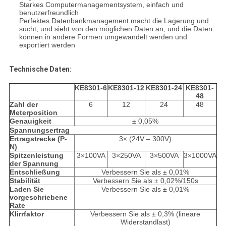
Starkes Computermanagementsystem, einfach und
benutzerfreundlich
Perfektes Datenbankmanagement macht die Lagerung und
sucht, und sieht von den möglichen Daten an, und die Daten
können in andere Formen umgewandelt werden und
exportiert werden
Technische Daten:
KE8301-6
KE8301-12
KE8301-24
KE8301-
48
Zahl der
6
12
24
48
Meterposition
Genauigkeit
± 0,05%
Spannungsertrag
Ertragstrecke (P-
3× (24V – 300V)
N)
Spitzenleistung
3×100VA
3×250VA
3×500VA
3×1000VA
der Spannung
Entschließung
Verbessern Sie als ± 0,01%
Stabilität
Verbessern Sie als ± 0,02%/150s
Laden Sie
Verbessern Sie als ± 0,01%
vorgeschriebene
Rate
Klirrfaktor
Verbessern Sie als ± 0,3% (lineare
Widerstandlast)