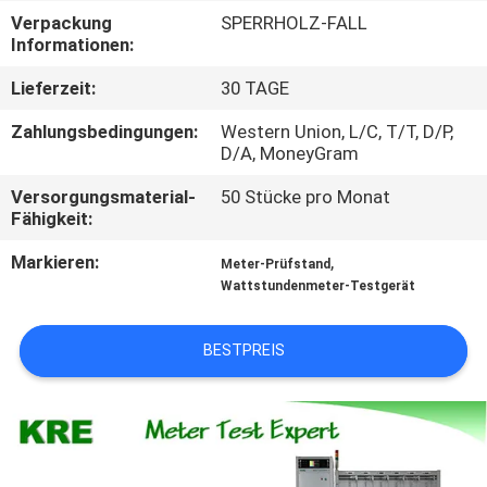
Verpackung
SPERRHOLZ-FALL
TRETEN
Informationen:
SIE
Lieferzeit:
30 TAGE
MIT
Zahlungsbedingungen:
Western Union, L/C, T/T, D/P,
UNS
D/A, MoneyGram
IN
Versorgungsmaterial-
50 Stücke pro Monat
Fähigkeit:
VERBINDUNG
Markieren:
,
Meter-Prüfstand
Wattstundenmeter-Testgerät
FORDERN
SIE
BESTPREIS
EIN
ZITAT
SITEMAP