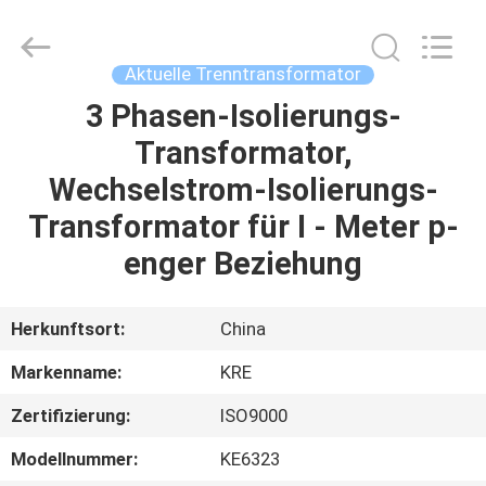
Kingrise
Enterprises
Co.,
Ltd..
All
Aktuelle Trenntransformator
Rights
Reserved.
3 Phasen-Isolierungs-
HEIM
Transformator,
PRODUKTE
Wechselstrom-Isolierungs-
Transformator für I - Meter p-
ÜBER
enger Beziehung
UNS
Herkunftsort:
China
FABRIK-
Markenname:
KRE
AUSFLUG
Zertifizierung:
ISO9000
QUALITÄTSKONTROLLE
Modellnummer:
KE6323