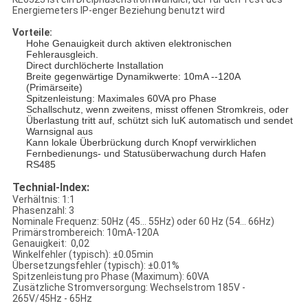
Energiemeters IP-enger Beziehung benutzt wird
Vorteile:
Hohe Genauigkeit durch aktiven elektronischen
Fehlerausgleich.
Direct durchlöcherte Installation
Breite gegenwärtige Dynamikwerte: 10mA --120A
(Primärseite)
Spitzenleistung: Maximales 60VA pro Phase
Schallschutz, wenn zweitens, misst offenen Stromkreis, oder
Überlastung tritt auf, schützt sich IuK automatisch und sendet
Warnsignal aus
Kann lokale Überbrückung durch Knopf verwirklichen
Fernbedienungs- und Statusüberwachung durch Hafen
RS485
Technial-Index:
Verhältnis: 1:1
Phasenzahl: 3
Nominale Frequenz: 50Hz (45… 55Hz) oder 60 Hz (54… 66Hz)
Primärstrombereich: 10mA-120A
Genauigkeit: 0,02
Winkelfehler (typisch): ±0.05min
Übersetzungsfehler (typisch): ±0.01%
Spitzenleistung pro Phase (Maximum): 60VA
Zusätzliche Stromversorgung: Wechselstrom 185V -
265V/45Hz - 65Hz