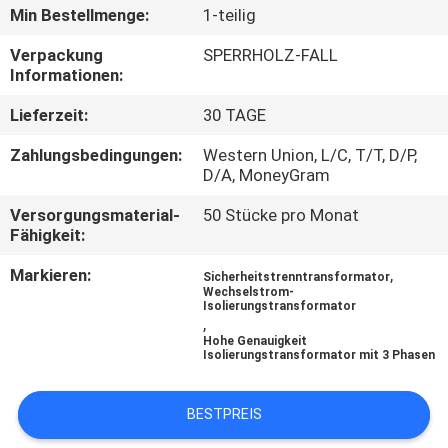
Min Bestellmenge:
1-teilig
TRETEN
Verpackung
SPERRHOLZ-FALL
SIE
Informationen:
MIT
Lieferzeit:
30 TAGE
UNS
Zahlungsbedingungen:
Western Union, L/C, T/T, D/P,
IN
D/A, MoneyGram
VERBINDUNG
Versorgungsmaterial-
50 Stücke pro Monat
Fähigkeit:
FORDERN
Markieren:
,
Sicherheitstrenntransformator
Wechselstrom-
SIE
Isolierungstransformator
,
EIN
Hohe Genauigkeit
Isolierungstransformator mit 3 Phasen
ZITAT
BESTPREIS
SITEMAP